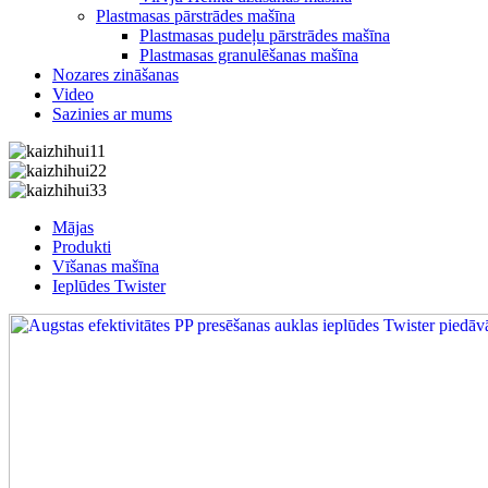
Plastmasas pārstrādes mašīna
Plastmasas pudeļu pārstrādes mašīna
Plastmasas granulēšanas mašīna
Nozares zināšanas
Video
Sazinies ar mums
Mājas
Produkti
Vīšanas mašīna
Ieplūdes Twister