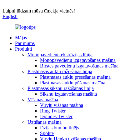
Laipni lūdzam mūsu tīmekļa vietnēs!
English
Mājas
Par mums
Produkti
Monopavedienu ekstrūzijas līnija
Monopavedienu izgatavošanas mašīna
Birstes pavedienu izgatavošanas mašīna
Plastmasas auklu ražošanas līnija
Plastmasas auklu presēšanas mašīna
Plastmasas auklu pūšanas mašīna
Plastmasas siksnu ražošanas līnija
Siksnu izgatavošanas mašīna
Vīšanas mašīna
Virvju vīšanas mašīna
Ring Twister
Ieplūdes Twister
Uztīšanas mašīna
Dzijas bumbu tinējs
Spolīte
Virvju Henka uztīšanas mašīna